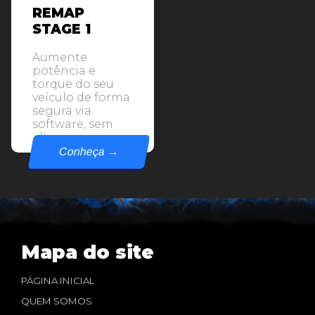
REMAP
STAGE 1
Aumente
potência e
torque do seu
veículo de forma
segura via
software, sem
alterar
componentes
Conheça →
mecânicos.
Mapa do site
PÁGINA INICIAL
QUEM SOMOS